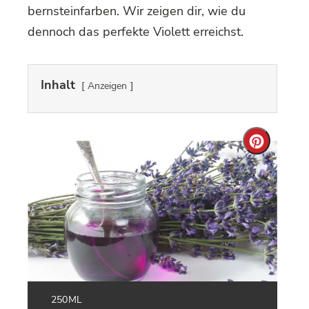
bernsteinfarben. Wir zeigen dir, wie du
dennoch das perfekte Violett erreichst.
Inhalt
Anzeigen
Create
Pintere
Pin
YIELD:
250ML