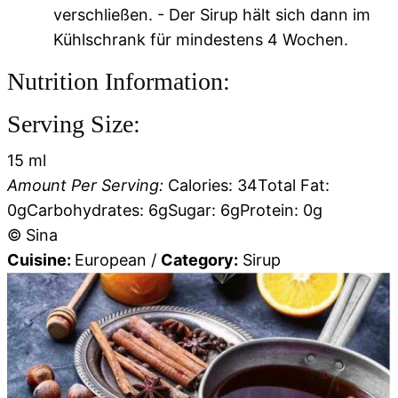
verschließen. - Der Sirup hält sich dann im
Kühlschrank für mindestens 4 Wochen.
Nutrition Information:
Serving Size:
15 ml
Amount Per Serving:
Calories:
34
Total Fat:
0g
Carbohydrates:
6g
Sugar:
6g
Protein:
0g
© Sina
Cuisine:
European
/
Category:
Sirup